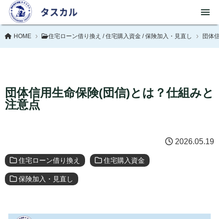
HOME
住宅ローン借り換え
/
住宅購入資金
/
保険加入・見直し
団体信
団体信用生命保険(団信)とは？仕組みと
注意点
2026.05.19
住宅ローン借り換え
住宅購入資金
保険加入・見直し